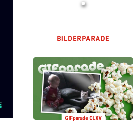
BILDERPARADE
GIFparade CLXV