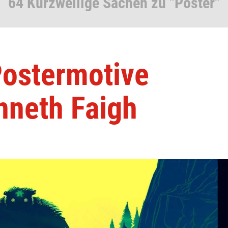
64 Kurzweilige Sachen zu "Poster"
Postermotive
enneth Faigh