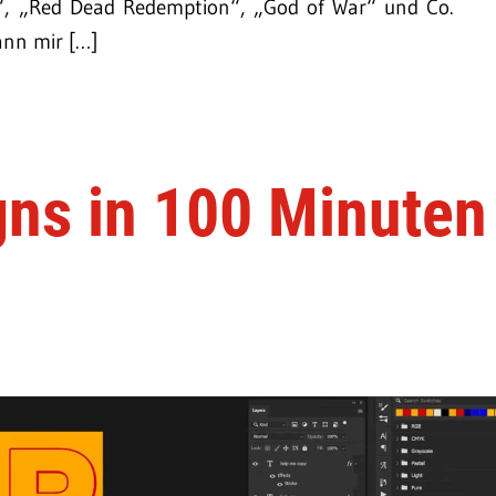
 Us“, „Red Dead Redemption“, „God of War“ und Co.
ann mir […]
gns in 100 Minuten