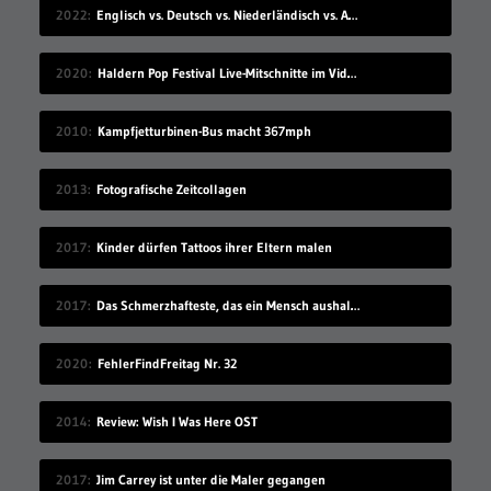
2022
Englisch vs. Deutsch vs. Niederländisch vs. Afrikaans
2020
Haldern Pop Festival Live-Mitschnitte im Videostream (2008-2019)
2010
Kampfjetturbinen-Bus macht 367mph
2013
Fotografische Zeitcollagen
2017
Kinder dürfen Tattoos ihrer Eltern malen
2017
Das Schmerzhafteste, das ein Mensch aushalten kann
2020
FehlerFindFreitag Nr. 32
2014
Review: Wish I Was Here OST
2017
Jim Carrey ist unter die Maler gegangen