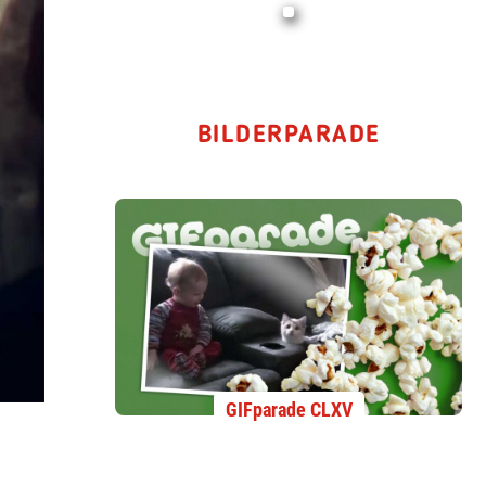
BILDERPARADE
GIFparade CLXV