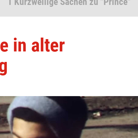
1 Kurzweilige Sachen zu "Prince"
e in alter
g