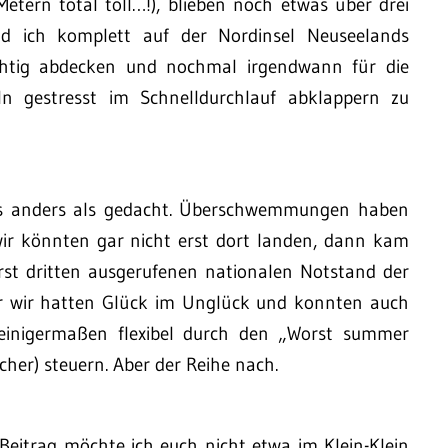
etern total toll…!), blieben noch etwas über drei
d ich komplett auf der Nordinsel Neuseelands
ichtig abdecken und nochmal irgendwann für die
ln gestresst im Schnelldurchlauf abklappern zu
es anders als gedacht. Überschwemmungen haben
 wir könnten gar nicht erst dort landen, dann kam
st dritten ausgerufenen nationalen Notstand der
er wir hatten Glück im Unglück und konnten auch
 einigermaßen flexibel durch den „Worst summer
er) steuern. Aber der Reihe nach.
 Beitrag möchte ich euch nicht etwa im Klein-Klein