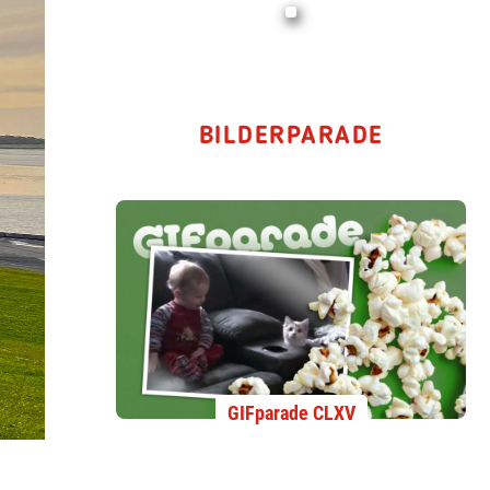
BILDERPARADE
GIFparade CLXV