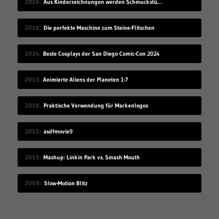
2016
Aus Kinderzeichnungen werden Schmuckstücke
2018
Die perfekte Maschine zum Steine-Flitschen
2024
Beste Cosplays der San Diego Comic-Con 2024
2013
Animierte Aliens der Planeten 1-7
2018
Praktische Verwendung für Markenlogos
2015
asdfmovie9
2015
Mashup: Linkin Park vs. Smash Mouth
2008
Slow-Motion Blitz