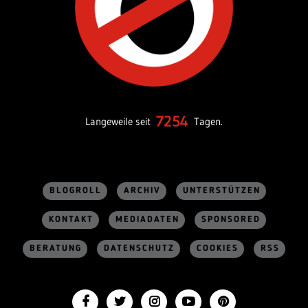
7254
Langeweile seit
Tagen.
BLOGROLL
ARCHIV
UNTERSTÜTZEN
KONTAKT
MEDIADATEN
SPONSORED
BERATUNG
DATENSCHUTZ
COOKIES
RSS