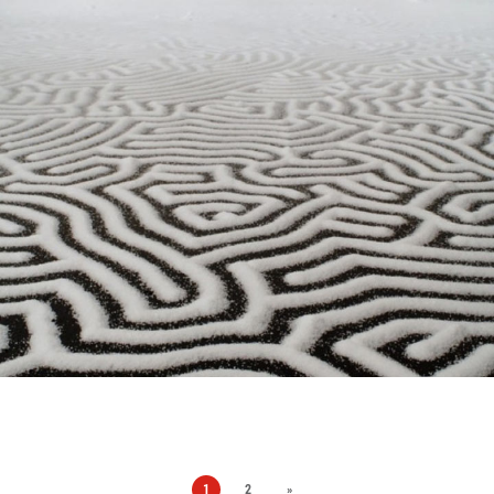
1
2
»