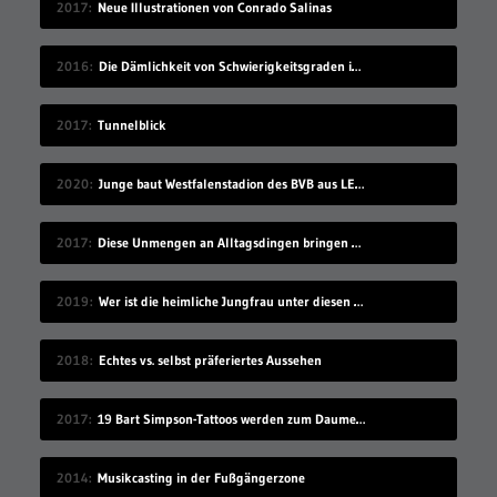
2017
Neue Illustrationen von Conrado Salinas
2016
Die Dämlichkeit von Schwierigkeitsgraden in Videospielen
2017
Tunnelblick
2020
Junge baut Westfalenstadion des BVB aus LEGO nach
2017
Diese Unmengen an Alltagsdingen bringen einen um
2019
Wer ist die heimliche Jungfrau unter diesen 7 Sex-Erprobten?
2018
Echtes vs. selbst präferiertes Aussehen
2017
19 Bart Simpson-Tattoos werden zum Daumenkino
2014
Musikcasting in der Fußgängerzone