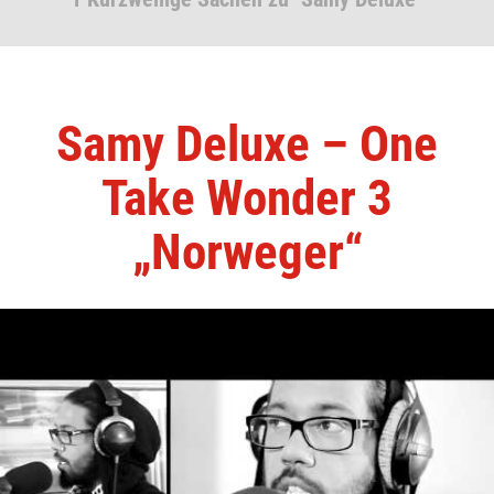
Samy Deluxe – One
Take Wonder 3
„Norweger“