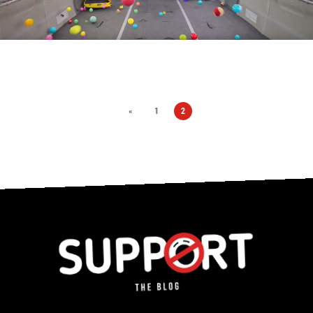
«
1
2