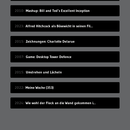
2010
Mashup: Bill and Ted’s Excellent Inception
2023
Alfred Hitchcock als Bösewicht in seinen Filmen
2015
Zeichnungen: Charlotte Delarue
2007
Game: Desktop Tower Defence
2015
Umdrehen und Lächeln
2022
Meine Woche (353)
2024
Wie wohl der Fleck an die Wand gekommen ist?