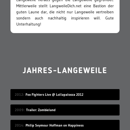
Mittlerweile stellt LangweileDich.net eine Bastion der
guten Laune dar, die nicht nur Langeweile vertreiben
sondern auch nachhaltig inspirieren will. Gute
Unterhaltung!
JAHRES-LANGEWEILE
2012
Foo Fighters Live @ Lollapalooza 2012
2009
Trailer: Zombieland
2014
Philip Seymour Hoffman on Happiness