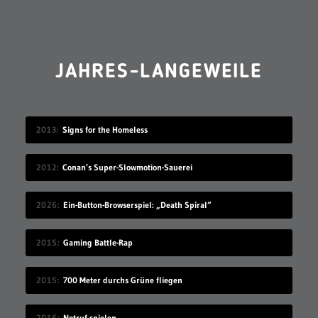
JAHRES-LANGEWEILE
2013
Signs for the Homeless
2012
Conan’s Super-Slowmotion-Sauerei
2026
Ein-Button-Browserspiel: „Death Spiral“
2015
Gaming Battle-Rap
2015
700 Meter durchs Grüne fliegen
2016
Notruf spielen