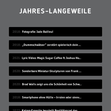
JAHRES-LANGEWEILE
2018
Fotografie: Jade Bailleul
2018
„Dummschwätzer“ zerstört spielerisch dein Sprachzentrum
2021
Lyric Video: Magic Sugar Coffee ft. Joshua Howlett – „Blkout“
2020
Sonderbare Miniatur-Skulpturen von Frank Kunert
2020
Brad Walls zeigt uns die Schönheit von Schwimmbecken
2018
Smartphone ohne Hülle – Irrsinn oder sinnvoll?
2022
Katzen-Expertin beurteilt Realitätsgrad des Verhaltens in „Stray“