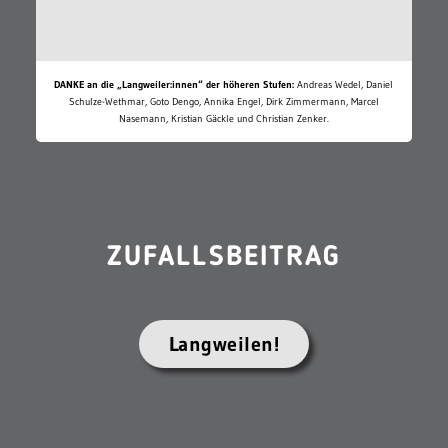
DANKE an die „Langweiler:innen“ der höheren Stufen:
Andreas Wedel, Daniel
Schulze-Wethmar, Goto Dengo, Annika Engel, Dirk Zimmermann, Marcel
Nasemann, Kristian Gäckle und Christian Zenker.
ZUFALLSBEITRAG
Langweilen!