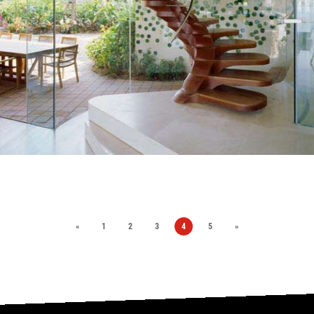
«
1
2
3
4
5
»