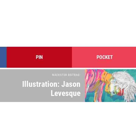
PIN
POCKET
NÄCHSTER BEITRAG:
Illustration: Jason
Levesque