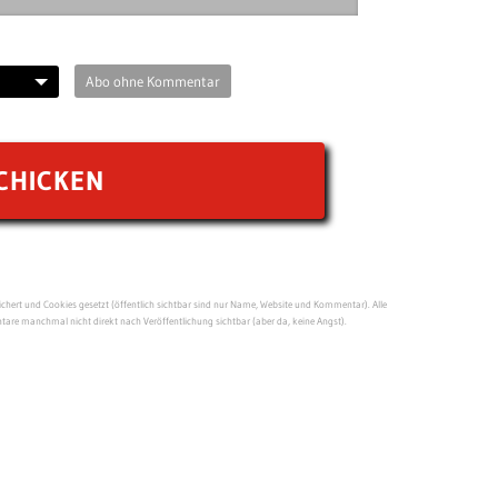
Abo ohne Kommentar
ert und Cookies gesetzt (öffentlich sichtbar sind nur Name, Website und Kommentar). Alle
re manchmal nicht direkt nach Veröffentlichung sichtbar (aber da, keine Angst).