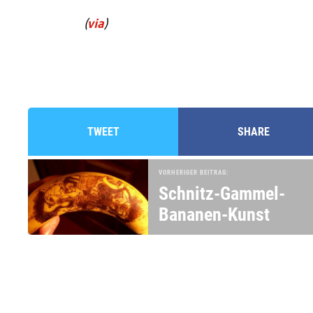
(
via
)
TWEET
SHARE
VORHERIGER BEITRAG:
Schnitz-Gammel-
Bananen-Kunst