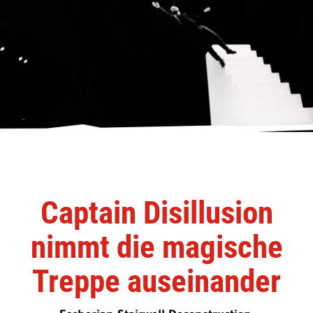
Captain Disillusion
nimmt die magische
Treppe auseinander