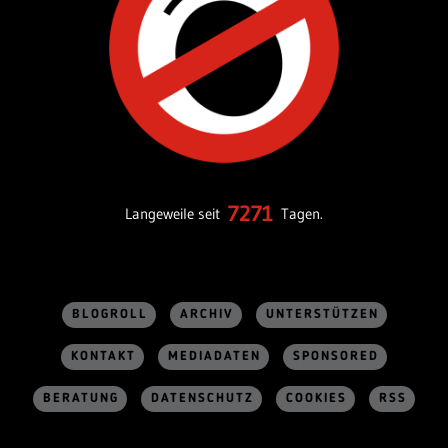
7271
Langeweile seit
Tagen.
BLOGROLL
ARCHIV
UNTERSTÜTZEN
KONTAKT
MEDIADATEN
SPONSORED
BERATUNG
DATENSCHUTZ
COOKIES
RSS