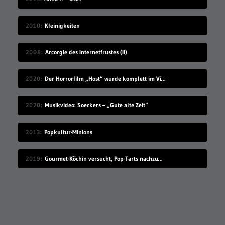
2010
Kleinigkeiten
2008
Arcorgie des Internetfrustes (II)
2020
Der Horrorfilm „Host“ wurde komplett im Videochat-Tool Zoom gedreht
2020
Musikvideo: Soeckers – „Gute alte Zeit“
2013
Popkultur-Minions
2019
Gourmet-Köchin versucht, Pop-Tarts nachzumachen