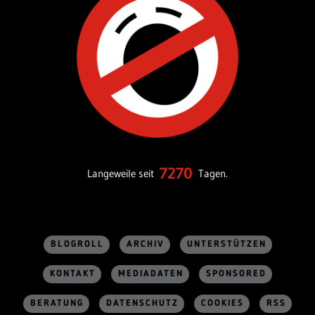
7270
Langeweile seit
Tagen.
BLOGROLL
ARCHIV
UNTERSTÜTZEN
KONTAKT
MEDIADATEN
SPONSORED
BERATUNG
DATENSCHUTZ
COOKIES
RSS