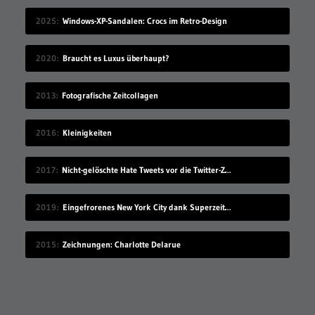
2025
Windows-XP-Sandalen: Crocs im Retro-Design
2020
Braucht es Luxus überhaupt?
2013
Fotografische Zeitcollagen
2016
Kleinigkeiten
2017
Nicht-gelöschte Hate Tweets vor die Twitter-Zentrale gesprüht
2019
Eingefrorenes New York City dank Superzeitlupe
2015
Zeichnungen: Charlotte Delarue