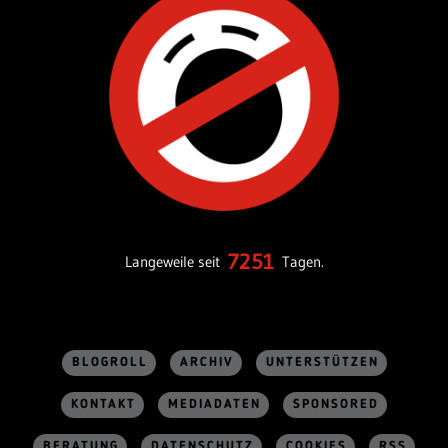
7251
Langeweile seit
Tagen.
BLOGROLL
ARCHIV
UNTERSTÜTZEN
KONTAKT
MEDIADATEN
SPONSORED
BERATUNG
DATENSCHUTZ
COOKIES
RSS