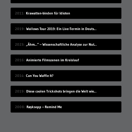
2011
Krawatten-binden für Idioten
2019
Wallows Tour 2019: Ein Live-Termin in Deutschland
2023
„Ähm…“ – Wissenschaftliche Analyse zur Nutzung von Füllwörtern bei Vorträgen
2016
Animierte Filmszenen im Kreislauf
2014
Can You Waffle It?
2019
Diese coolen Trickshots bringen die Welt wieder in Ordnung
2008
Røyksopp – Remind Me