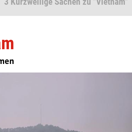
3 Kurzweilige Sachen zu "Vietnam"
am
hmen