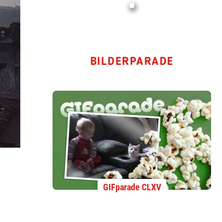
BILDERPARADE
GIFparade CLXV