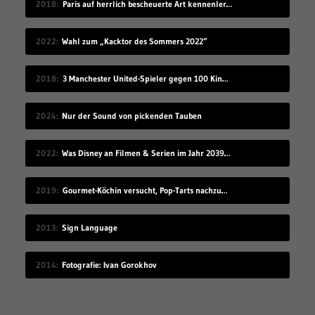
2018
Paris auf herrlich bescheuerte Art kennenlernen
2022
Wahl zum „Kacktor des Sommers 2022“
2018
3 Manchester United-Spieler gegen 100 Kinder
2024
Nur der Sound von pickenden Tauben
2022
Was Disney an Filmen & Serien im Jahr 2039 vorstellen wird…
2019
Gourmet-Köchin versucht, Pop-Tarts nachzumachen
2013
Sign Language
2014
Fotografie: Ivan Gorokhov