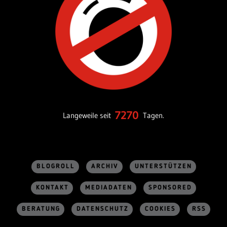
7270
Langeweile seit
Tagen.
BLOGROLL
ARCHIV
UNTERSTÜTZEN
KONTAKT
MEDIADATEN
SPONSORED
BERATUNG
DATENSCHUTZ
COOKIES
RSS