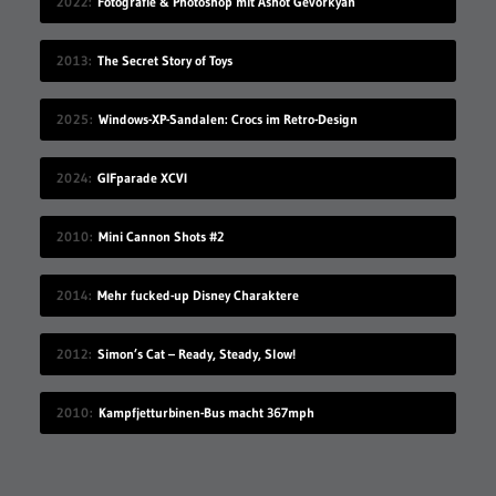
2022
Fotografie & Photoshop mit Ashot Gevorkyan
2013
The Secret Story of Toys
2025
Windows-XP-Sandalen: Crocs im Retro-Design
2024
GIFparade XCVI
2010
Mini Cannon Shots #2
2014
Mehr fucked-up Disney Charaktere
2012
Simon’s Cat – Ready, Steady, Slow!
2010
Kampfjetturbinen-Bus macht 367mph