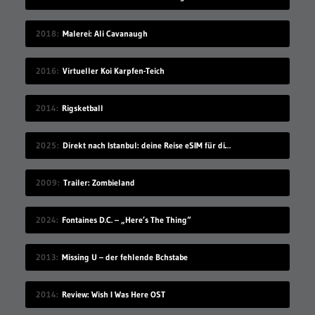
2018
Malerei: Ali Cavanaugh
2016
Virtueller Koi Karpfen-Teich
2014
Rigsketball
2025
Direkt nach Istanbul: deine Reise eSIM für die Türkei
2009
Trailer: Zombieland
2024
Fontaines D.C. – „Here’s The Thing“
2013
Missing U – der fehlende Bchstabe
2014
Review: Wish I Was Here OST