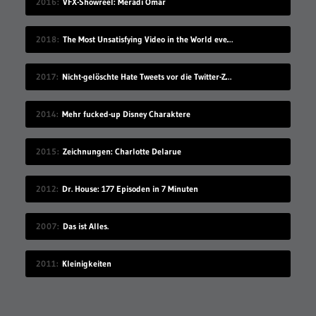
2016
VFX-Showreel: Meradi Omar
2018
The Most Unsatisfying Video in the World ever made – part 2
2017
Nicht-gelöschte Hate Tweets vor die Twitter-Zentrale gesprüht
2014
Mehr fucked-up Disney Charaktere
2015
Zeichnungen: Charlotte Delarue
2012
Dr. House: 177 Episoden in 7 Minuten
2007
Das ist Alles.
2011
Kleinigkeiten