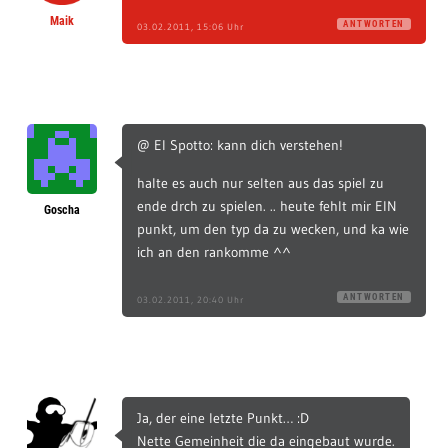
Maik
ANTWORTEN
03.02.2011, 15:06 Uhr
@ El Spotto: kann dich verstehen!
halte es auch nur selten aus das spiel zu
ende drch zu spielen. .. heute fehlt mir EIN
Goscha
punkt, um den typ da zu wecken, und ka wie
ich an den rankomme ^^
ANTWORTEN
03.02.2011, 20:40 Uhr
Ja, der eine letzte Punkt… :D
Nette Gemeinheit die da eingebaut wurde.