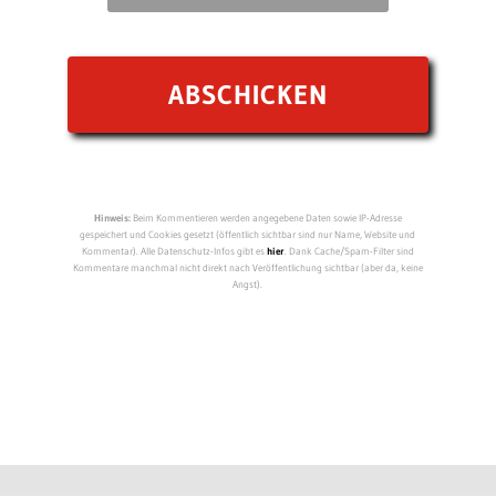
Hinweis:
Beim Kommentieren werden angegebene Daten sowie IP-Adresse
gespeichert und Cookies gesetzt (öffentlich sichtbar sind nur Name, Website und
Kommentar). Alle Datenschutz-Infos gibt es
hier
. Dank Cache/Spam-Filter sind
Kommentare manchmal nicht direkt nach Veröffentlichung sichtbar (aber da, keine
Angst).