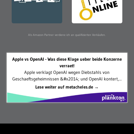
Als Amazon-Partner verdiene ich an qualifizierten Verkäufen.
Apple vs OpenAI - Was diese Klage ueber beide Konzerne
verraet!
Apple verklagt OpenAI wegen Diebstahls von
Geschaeftsgeheimnissen &#x2014; und OpenAI kontert,...
Lese weiter auf metacheles.de →