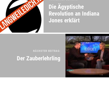
Die Ägyptische
Revolution an Indiana
Jones erklärt
NÄCHSTER BEITRAG:
Der Zauberlehrling