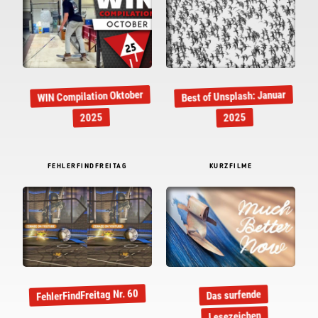
WIN Compilation Oktober
Best of Unsplash: Januar
2025
2025
FEHLERFINDFREITAG
KURZFILME
FehlerFindFreitag Nr. 60
Das surfende
Lesezeichen