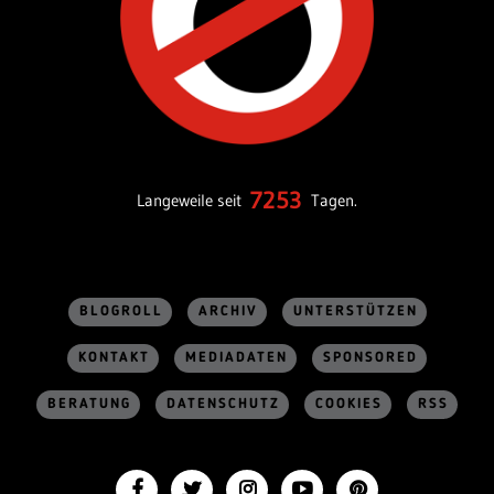
7253
Langeweile seit
Tagen.
BLOGROLL
ARCHIV
UNTERSTÜTZEN
KONTAKT
MEDIADATEN
SPONSORED
BERATUNG
DATENSCHUTZ
COOKIES
RSS