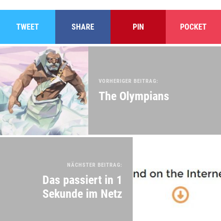
TWEET
SHARE
PIN
POCKET
VORHERIGER BEITRAG:
The Olympians
NÄCHSTER BEITRAG:
Das passiert in 1
Sekunde im Netz