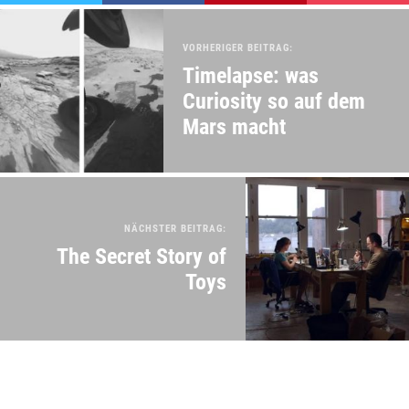
VORHERIGER BEITRAG:
Timelapse: was
Curiosity so auf dem
Mars macht
NÄCHSTER BEITRAG:
The Secret Story of
Toys