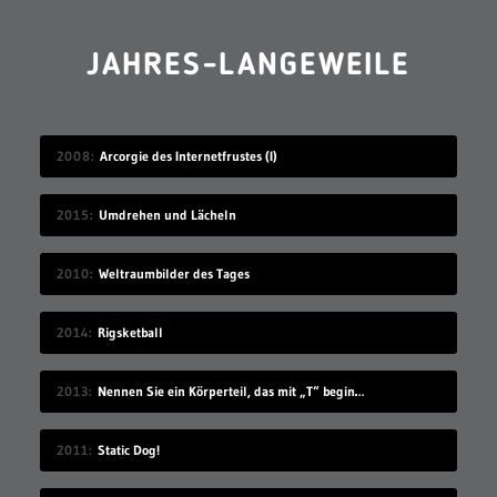
JAHRES-LANGEWEILE
2008
Arcorgie des Internetfrustes (I)
2015
Umdrehen und Lächeln
2010
Weltraumbilder des Tages
2014
Rigsketball
2013
Nennen Sie ein Körperteil, das mit „T“ beginnt
2011
Static Dog!