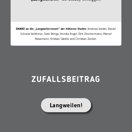
DANKE an die „Langweiler:innen“ der höheren Stufen:
Andreas Wedel, Daniel
Schulze-Wethmar, Goto Dengo, Annika Engel, Dirk Zimmermann, Marcel
Nasemann, Kristian Gäckle und Christian Zenker.
ZUFALLSBEITRAG
Langweilen!