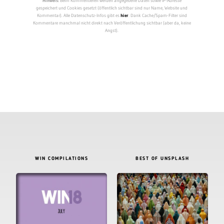
Hinweis:
Beim Kommentieren werden angegebene Daten sowie IP-Adresse
gespeichert und Cookies gesetzt (öffentlich sichtbar sind nur Name, Website und
Kommentar). Alle Datenschutz-Infos gibt es
hier
. Dank Cache/Spam-Filter sind
Kommentare manchmal nicht direkt nach Veröffentlichung sichtbar (aber da, keine
Angst).
WIN COMPILATIONS
BEST OF UNSPLASH