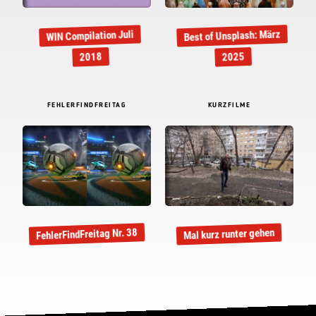
Best of Unsplash: März
WIN Compilation Juli
2018
2025
FEHLERFINDFREITAG
KURZFILME
FehlerFindFreitag Nr. 38
Mal kurz runter gehen