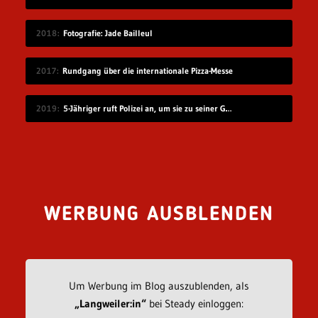
2018
Fotografie: Jade Bailleul
2017
Rundgang über die internationale Pizza-Messe
2019
5-Jähriger ruft Polizei an, um sie zu seiner Geburtstagsparty einzuladen
WERBUNG AUSBLENDEN
Um Werbung im Blog auszublenden, als
„Langweiler:in“
bei Steady einloggen: