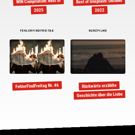
Best of Unsplash: Oktober
WIN Compilation: Rest of
2025
2022
FEHLERFINDFREITAG
KURZFILME
FehlerFindFreitag Nr. 46
Rückwärts erzählte
Geschichte über die Liebe