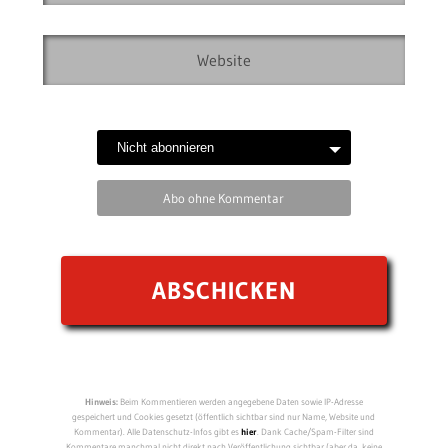
Abo ohne Kommentar
Hinweis:
Beim Kommentieren werden angegebene Daten sowie IP-Adresse
gespeichert und Cookies gesetzt (öffentlich sichtbar sind nur Name, Website und
Kommentar). Alle Datenschutz-Infos gibt es
hier
. Dank Cache/Spam-Filter sind
Kommentare manchmal nicht direkt nach Veröffentlichung sichtbar (aber da, keine