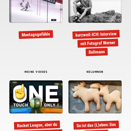
kurzweil-ICH: Interview
Montagsgefühle
mit Fotograf Werner
Bollmann
MEINE VIDEOS
KOLUMNEN
Rocket League, aber du
So ist das (L)eben: Das