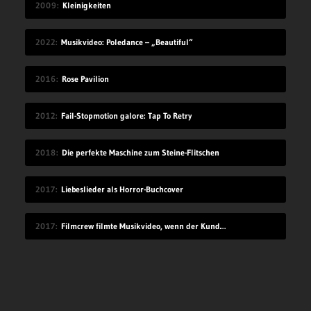
2009
Kleinigkeiten
2022
Musikvideo: Poledance – „Beautiful“
2016
Rose Pavilion
2012
Fail-Stopmotion galore: Tap To Retry
2018
Die perfekte Maschine zum Steine-Flitschen
2017
Liebeslieder als Horror-Buchcover
2017
Filmcrew filmte Musikvideo, wenn der Kunde grad nicht hingeschaut hat