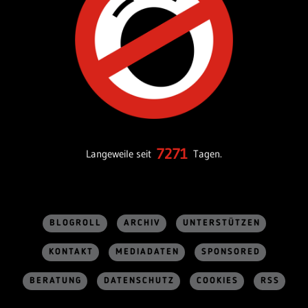
7271
Langeweile seit
Tagen.
BLOGROLL
ARCHIV
UNTERSTÜTZEN
KONTAKT
MEDIADATEN
SPONSORED
BERATUNG
DATENSCHUTZ
COOKIES
RSS