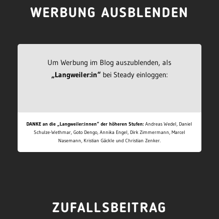
WERBUNG AUSBLENDEN
Um Werbung im Blog auszublenden, als
„Langweiler:in“
bei Steady einloggen:
DANKE an die „Langweiler:innen“ der höheren Stufen:
Andreas Wedel, Daniel
Schulze-Wethmar, Goto Dengo, Annika Engel, Dirk Zimmermann, Marcel
Nasemann, Kristian Gäckle und Christian Zenker.
ZUFALLSBEITRAG