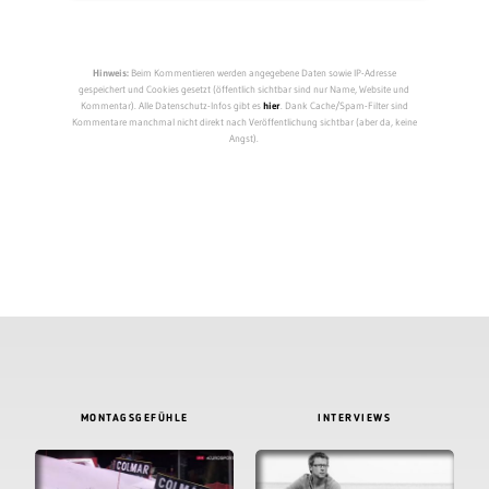
Hinweis:
Beim Kommentieren werden angegebene Daten sowie IP-Adresse
gespeichert und Cookies gesetzt (öffentlich sichtbar sind nur Name, Website und
Kommentar). Alle Datenschutz-Infos gibt es
hier
. Dank Cache/Spam-Filter sind
Kommentare manchmal nicht direkt nach Veröffentlichung sichtbar (aber da, keine
Angst).
MONTAGSGEFÜHLE
INTERVIEWS