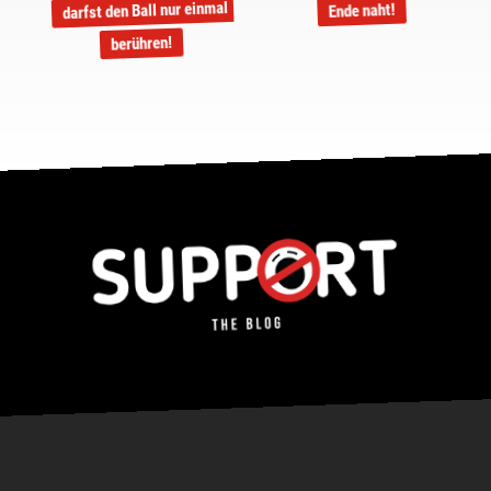
darfst den Ball nur einmal
Ende naht!
berühren!