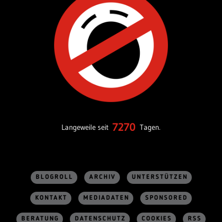
7270
Langeweile seit
Tagen.
BLOGROLL
ARCHIV
UNTERSTÜTZEN
KONTAKT
MEDIADATEN
SPONSORED
BERATUNG
DATENSCHUTZ
COOKIES
RSS