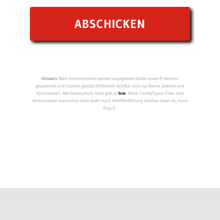
Hinweis:
Beim Kommentieren werden angegebene Daten sowie IP-Adresse
gespeichert und Cookies gesetzt (öffentlich sichtbar sind nur Name, Website und
Kommentar). Alle Datenschutz-Infos gibt es
hier
. Dank Cache/Spam-Filter sind
Kommentare manchmal nicht direkt nach Veröffentlichung sichtbar (aber da, keine
Angst).