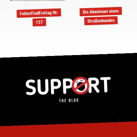
Die Abenteuer eines
FehlerFindFreitag Nr.
Straßenhundes
137