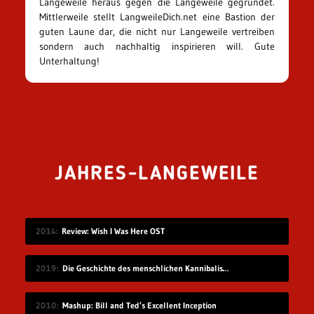
Langeweile heraus gegen die Langeweile gegründet.
Mittlerweile stellt LangweileDich.net eine Bastion der
guten Laune dar, die nicht nur Langeweile vertreiben
sondern auch nachhaltig inspirieren will. Gute
Unterhaltung!
JAHRES-LANGEWEILE
2014
Review: Wish I Was Here OST
2019
Die Geschichte des menschlichen Kannibalismus
2010
Mashup: Bill and Ted’s Excellent Inception