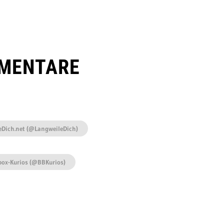
MENTARE
eDich.net (@LangweileDich)
box-Kurios (@BBKurios)