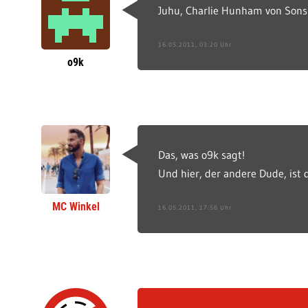
Juhu, Charlie Hunham von Sons 
16.05.2011, 03:20 Uhr
o9k
Das, was o9k sagt!
Und hier, der andere Dude, ist 
MC Winkel
16.05.2011, 17:56 Uhr