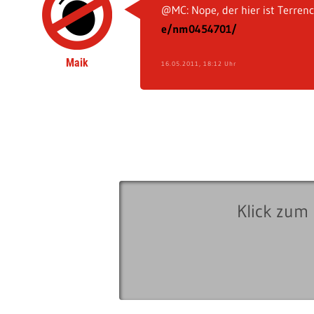
@MC: Nope, der hier ist Terren
e/nm0454701/
Maik
16.05.2011, 18:12 Uhr