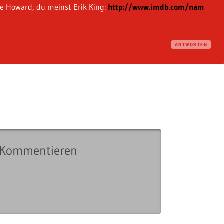
ce Howard, du meinst Erik King:
http://www.imdb.com/nam
ANTWORTEN