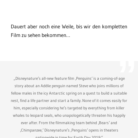
Dauert aber noch eine Weile, bis wir den kompletten
Film zu sehen bekommen…
„Disneynature’s all-new feature film ‚Penguins‘ is a coming-of-age
story about an Adélie penguin named Steve who joins millions of
fellow males in the icy Antarctic spring on a quest to build a suitable
nest, find a life partner and start a family. None of it comes easily for
him, especially considering he’s targeted by everything from killer
whales to leopard seals, who unapologetically threaten his happily
ever after. From the filmmaking team behind ‚Bears‘ and
‚Chimpanzee,‘ Disneynature’s ‚Penguins‘ opens in theaters
nationwide in time for Earth Day 2019.“