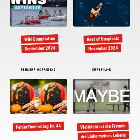
Best of Unsplash:
WIN Compilation
September 2024
November 2024
FEHLERFINDFREITAG
KURZFILME
Vielleicht ist die Fremde
FehlerFindFreitag Nr. 44
die Liebe meines Lebens