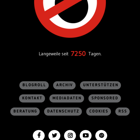
7250
Langeweile seit
Tagen.
BLOGROLL
ARCHIV
UNTERSTÜTZEN
KONTAKT
MEDIADATEN
SPONSORED
BERATUNG
DATENSCHUTZ
COOKIES
RSS