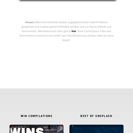
Hinweis:
Beim Kommentieren werden angegebene Daten sowie IP-Adresse
gespeichert und Cookies gesetzt (öffentlich sichtbar sind nur Name, Website und
Kommentar). Alle Datenschutz-Infos gibt es
hier
. Dank Cache/Spam-Filter sind
Kommentare manchmal nicht direkt nach Veröffentlichung sichtbar (aber da, keine
Angst).
WIN COMPILATIONS
BEST OF UNSPLASH