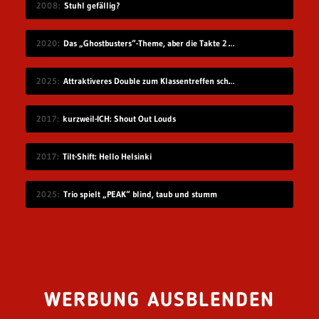
2008
Stuhl gefällig?
2020
Das „Ghostbusters“-Theme, aber die Takte 2 und 4 sind vertauscht
2025
Attraktiveres Double zum Klassentreffen schicken
2017
kurzweil-ICH: Shout Out Louds
2017
Tilt-Shift: Hello Helsinki
2025
Trio spielt „PEAK“ blind, taub und stumm
WERBUNG AUSBLENDEN