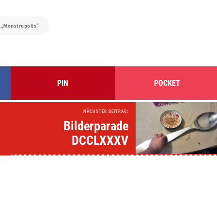
:
„Monstropolis“
PIN
POCKET
NÄCHSTER BEITRAG:
Bilderparade
DCCLXXXV