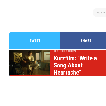
Quelle
TWEET
SHARE
VORHERIGER BEITRAG:
Kurzfilm: "Write a
Song About
Heartache"