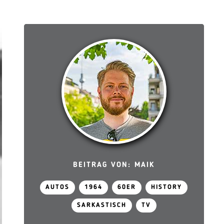
BEITRAG VON: MAIK
AUTOS
1964
60ER
HISTORY
SARKASTISCH
TV