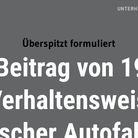
UNTERH
Überspitzt formuliert
Beitrag von 1
Verhaltenswei
scher Autofa