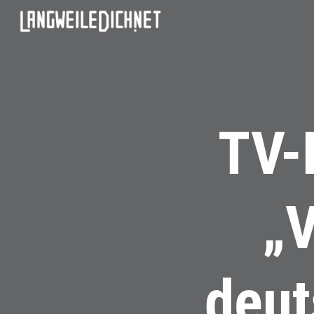
TV-
„
deut