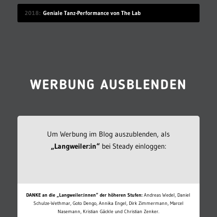
2018
Geniale Tanz-Performance von The Lab
WERBUNG AUSBLENDEN
Um Werbung im Blog auszublenden, als
„Langweiler:in“
bei Steady einloggen:
DANKE an die „Langweiler:innen“ der höheren Stufen:
Andreas Wedel, Daniel
Schulze-Wethmar, Goto Dengo, Annika Engel, Dirk Zimmermann, Marcel
Nasemann, Kristian Gäckle und Christian Zenker.