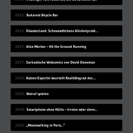
2015
Bukarest Bicycle Bar
2012
DisasterLand: Schneewittchens Alkoholproblem
2017
Alice Merton – Hit the Ground Running
2017
Sarkastische Webcomics von David Daneman
2022
Katzen-Expertin beurteilt Realitätsgrad des Verhaltens in „Stray“
2016
Notruf spielen
2018
Smartphone ohne Hülle – Irrsinn oder sinnvoll?
2022
„Moonwalking in Paris…“