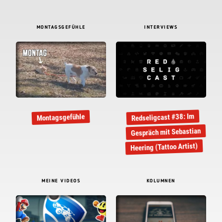
MONTAGSGEFÜHLE
INTERVIEWS
Redseligcast #38: Im
Montagsgefühle
Gespräch mit Sebastian
Heering (Tattoo Artist)
MEINE VIDEOS
KOLUMNEN