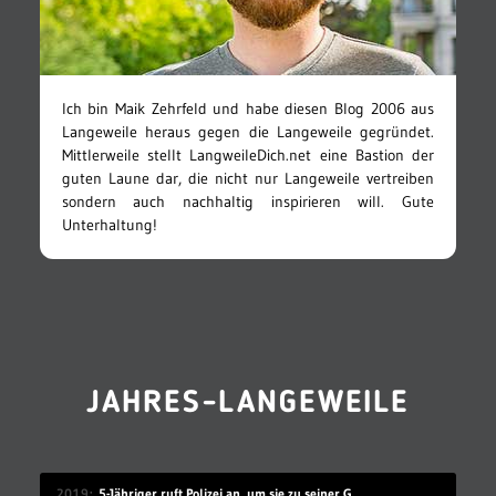
Ich bin Maik Zehrfeld und habe diesen Blog 2006 aus
Langeweile heraus gegen die Langeweile gegründet.
Mittlerweile stellt LangweileDich.net eine Bastion der
guten Laune dar, die nicht nur Langeweile vertreiben
sondern auch nachhaltig inspirieren will. Gute
Unterhaltung!
JAHRES-LANGEWEILE
2019
5-Jähriger ruft Polizei an, um sie zu seiner Geburtstagsparty einzuladen