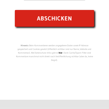
Hinweis:
Beim Kommentieren werden angegebene Daten sowie IP-Adresse
gespeichert und Cookies gesetzt (öffentlich sichtbar sind nur Name, Website und
Kommentar). Alle Datenschutz-Infos gibt es
hier
. Dank Cache/Spam-Filter sind
Kommentare manchmal nicht direkt nach Veröffentlichung sichtbar (aber da, keine
Angst).