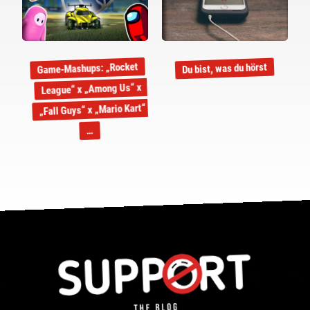
Game-Mashups: „Rocket
Du bist, was du hörst
League“ x „Among Us“ x
„Fall Guys“ x „Mario Kart“
…