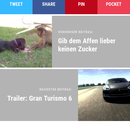
TWEET
SHARE
PIN
POCKET
VORHERIGER BEITRAG:
Gib dem Affen lieber
keinen Zucker
NÄCHSTER BEITRAG:
Trailer: Gran Turismo 6