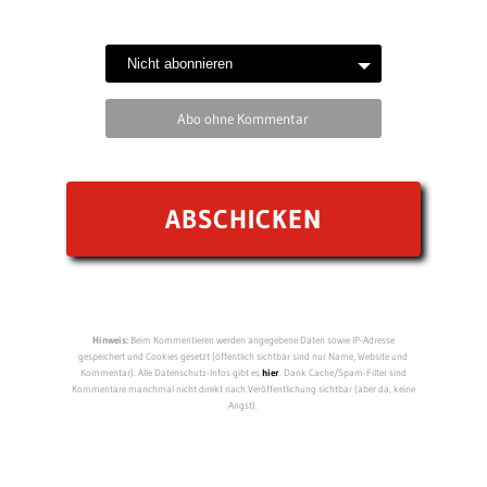
Abo ohne Kommentar
Hinweis:
Beim Kommentieren werden angegebene Daten sowie IP-Adresse
gespeichert und Cookies gesetzt (öffentlich sichtbar sind nur Name, Website und
Kommentar). Alle Datenschutz-Infos gibt es
hier
. Dank Cache/Spam-Filter sind
Kommentare manchmal nicht direkt nach Veröffentlichung sichtbar (aber da, keine
Angst).