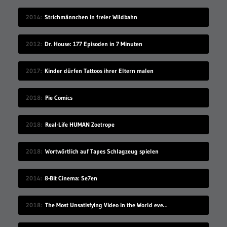
2014
Strichmännchen in freier Wildbahn
2012
Dr. House: 177 Episoden in 7 Minuten
2017
Kinder dürfen Tattoos ihrer Eltern malen
2018
Pie Comics
2018
Real-Life HUMAN Zoetrope
2018
Wortwörtlich auf Tapes Schlagzeug spielen
2014
8-Bit Cinema: Se7en
2018
The Most Unsatisfying Video in the World ever made – part 2