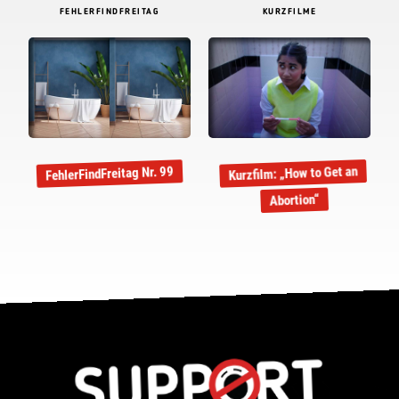
FEHLERFINDFREITAG
KURZFILME
Kurzfilm: „How to Get an
FehlerFindFreitag Nr. 99
Abortion“