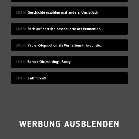
2010
Geschichte erzählen mal anders: Uncle Jack
2018
Paris auf herrlich bescheuerte Art kennenlernen
2025
Papier-Stopmotion als Verhaltens-Info vor dem Kinofilm
2014
Barack Obama singt ‚Fancy‘
2015
asdfmovie9
WERBUNG AUSBLENDEN