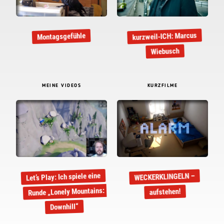
kurzweil-ICH: Marcus
Montagsgefühle
Wiebusch
MEINE VIDEOS
KURZFILME
Let’s Play: Ich spiele eine
WECKERKLINGELN –
Runde „Lonely Mountains:
aufstehen!
Downhill“