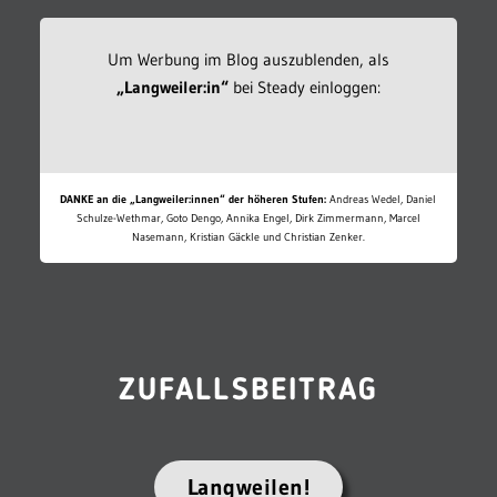
Um Werbung im Blog auszublenden, als
„Langweiler:in“
bei Steady einloggen:
DANKE an die „Langweiler:innen“ der höheren Stufen:
Andreas Wedel, Daniel
Schulze-Wethmar, Goto Dengo, Annika Engel, Dirk Zimmermann, Marcel
Nasemann, Kristian Gäckle und Christian Zenker.
ZUFALLSBEITRAG
Langweilen!