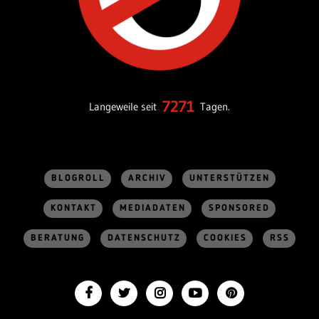
7271
Langeweile seit
Tagen.
BLOGROLL
ARCHIV
UNTERSTÜTZEN
KONTAKT
MEDIADATEN
SPONSORED
BERATUNG
DATENSCHUTZ
COOKIES
RSS