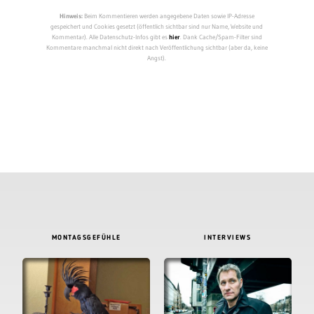
Hinweis:
Beim Kommentieren werden angegebene Daten sowie IP-Adresse
gespeichert und Cookies gesetzt (öffentlich sichtbar sind nur Name, Website und
Kommentar). Alle Datenschutz-Infos gibt es
hier
. Dank Cache/Spam-Filter sind
Kommentare manchmal nicht direkt nach Veröffentlichung sichtbar (aber da, keine
Angst).
MONTAGSGEFÜHLE
INTERVIEWS