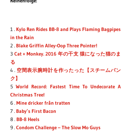
Reihenfolge:
1 .
Kylo Ren Rides BB-8 and Plays Flaming Bagpipes
in the Rain
2 .
Blake Griffin Alley-Oop Three Pointer!
3
Cat + Monkey. 2016 年の干支 猿になった猫のま
る
4 .
空間表示腕時計を作ったった【スチームパン
ク】
5
World Record: Fastest Time To Undecorate A
Christmas Tree!
6 .
Mine dricker från tratten
7 .
Baby’s First Bacon
8 .
BB-8 Heels
9 .
Condom Challenge – The Slow Mo Guys