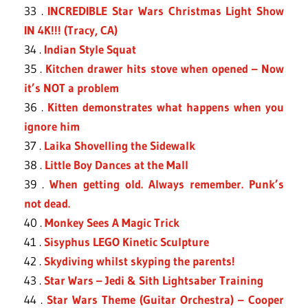
33 .
INCREDIBLE Star Wars Christmas Light Show
IN 4K!!! (Tracy, CA)
34 .
Indian Style Squat
35 .
Kitchen drawer hits stove when opened – Now
it’s NOT a problem
36 .
Kitten demonstrates what happens when you
ignore him
37 .
Laika Shovelling the Sidewalk
38 .
Little Boy Dances at the Mall
39 .
When getting old. Always remember. Punk’s
not dead.
40 .
Monkey Sees A Magic Trick
41 .
Sisyphus LEGO Kinetic Sculpture
42 .
Skydiving whilst skyping the parents!
43 .
Star Wars – Jedi & Sith Lightsaber Training
44 .
Star Wars Theme (Guitar Orchestra) – Cooper