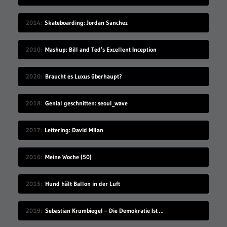
2014
Skateboarding: Jordan Sanchez
2010
Mashup: Bill and Ted’s Excellent Inception
2020
Braucht es Luxus überhaupt?
2018
Genial geschnitten: seoul_wave
2017
Lettering: David Milan
2016
Meine Woche (50)
2015
Hund hält Ballon in der Luft
2019
Sebastian Krumbiegel – Die Demokratie Ist Weiblich