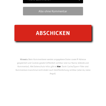
Abo ohne Kommentar
Hinweis:
Beim Kommentieren werden angegebene Daten sowie IP-Adresse
gespeichert und Cookies gesetzt (öffentlich sichtbar sind nur Name, Website und
Kommentar). Alle Datenschutz-Infos gibt es
hier
. Dank Cache/Spam-Filter sind
Kommentare manchmal nicht direkt nach Veröffentlichung sichtbar (aber da, keine
Angst).