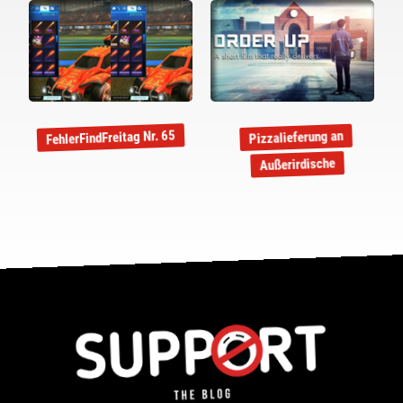
FehlerFindFreitag Nr. 65
Pizzalieferung an
Außerirdische