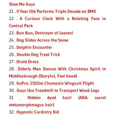
Slow Mo Guys
21 .
9 Year Old Performs Triple Decade on BMX
22 .
A Curious Clock With a Rotating Face in
Central Park
23 .
Bun Bun, Destroyer of Leaves!
24 .
Dog Slides Across the Snow
25 .
Dolphin Encounter
26 .
Double Dog Treat Trick
27 .
Droid Dress
28 .
Elderly Man Dances With Christmas Spirit in
Middlesbrough (Storyful, Feel Good)
29 .
GoPro: 2500m Chamonix Wingsuit Flight
30 .
Guys Use Treadmill to Transport Wood Logs
31 .
Hidden dyed hair! (AKA: secret
metamorphmagus hair)
32 .
Hypnotic Cardistry Kid