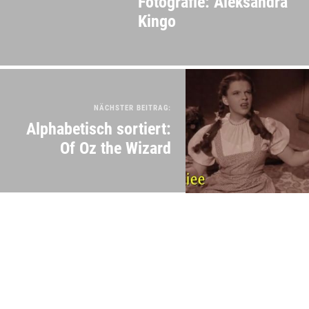
Fotografie: Aleksandra
Kingo
NÄCHSTER BEITRAG:
Alphabetisch sortiert:
Of Oz the Wizard