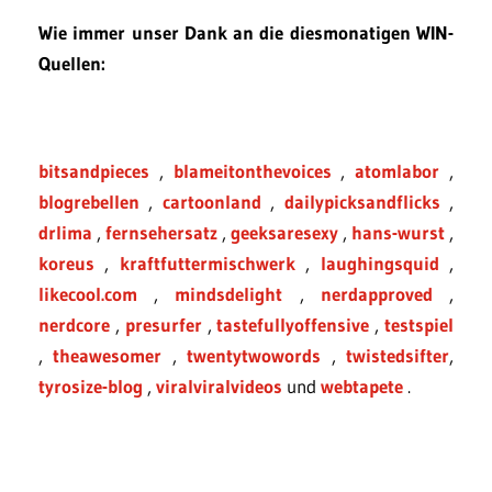
Wie immer unser Dank an die diesmonatigen WIN-
Quellen:
bitsandpieces
,
blameitonthevoices
,
atomlabor
,
blogrebellen
,
cartoonland
,
dailypicksandflicks
,
drlima
,
fernsehersatz
,
geeksaresexy
,
hans-wurst
,
koreus
,
kraftfuttermischwerk
,
laughingsquid
,
likecool.com
,
mindsdelight
,
nerdapproved
,
nerdcore
,
presurfer
,
tastefullyoffensive
,
testspiel
,
theawesomer
,
twentytwowords
,
twistedsifter
,
tyrosize-blog
,
viralviralvideos
und
webtapete
.