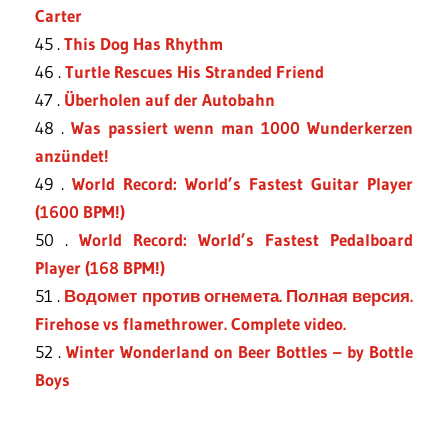
Carter
45 .
This Dog Has Rhythm
46 .
Turtle Rescues His Stranded Friend
47 .
Überholen auf der Autobahn
48 .
Was passiert wenn man 1000 Wunderkerzen
anzündet!
49 .
World Record: World’s Fastest Guitar Player
(1600 BPM!)
50 .
World Record: World’s Fastest Pedalboard
Player (168 BPM!)
51 .
Водомет против огнемета. Полная версия.
Firehose vs flamethrower. Complete video.
52 .
Winter Wonderland on Beer Bottles – by Bottle
Boys