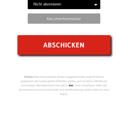
Abo ohne Kommentar
Hinweis:
Beim Kommentieren werden angegebene Daten sowie IP-Adresse
gespeichert und Cookies gesetzt (öffentlich sichtbar sind nur Name, Website und
Kommentar). Alle Datenschutz-Infos gibt es
hier
. Dank Cache/Spam-Filter sind
Kommentare manchmal nicht direkt nach Veröffentlichung sichtbar (aber da, keine
Angst).