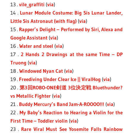
13 .
vile_graffiti
(
via
)
14 .
Lunar Module Costume: Big Sis Lunar Lander,
Little Sis Astronaut (with flag)
(
via
)
15 .
Rapper’s Delight – Performed by Siri, Alexa and
Google Assistant
(
via
)
16 .
Water and steel
(
via
)
17 .
2 Hands 2 Drawings at the same Time – DP
Truong
(
via
)
18 .
Windowed Nyan Cat
(
via
)
19 .
Freediving Under Clear Ice || ViralHog
(
via
)
20 .
第3回ROBO-ONE剣道 3位決定戦 Bluethunder?
vs Metallic Fighter
(
via
)
21 .
Buddy Mercury’s Band Jam-A-ROOOO!!!
(
via
)
22 .
My Baby’s Reaction to Hearing a Violin for the
First Time – Toddler violin
(
via
)
23 .
Rare Viral Must See Yosemite Falls Rainbow