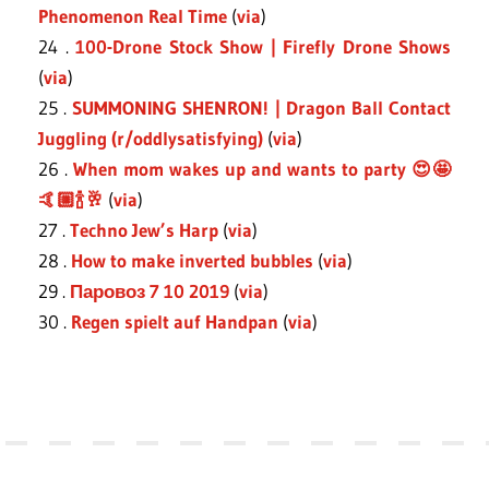
Phenomenon Real Time
(
via
)
24 .
100-Drone Stock Show | Firefly Drone Shows
(
via
)
25 .
SUMMONING SHENRON! | Dragon Ball Contact
Juggling (r/oddlysatisfying)
(
via
)
26 .
When mom wakes up and wants to party 😍🤩
🤙🏼🍾🥂
(
via
)
27 .
Techno Jew’s Harp
(
via
)
28 .
How to make inverted bubbles
(
via
)
29 .
Паровоз 7 10 2019
(
via
)
30 .
Regen spielt auf Handpan
(
via
)