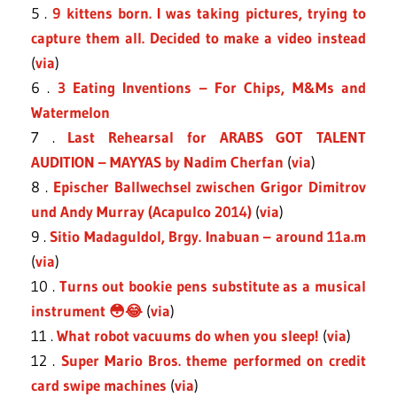
5 .
9 kittens born. I was taking pictures, trying to
capture them all. Decided to make a video instead
(
via
)
6 .
3 Eating Inventions – For Chips, M&Ms and
Watermelon
7 .
Last Rehearsal for ARABS GOT TALENT
AUDITION – MAYYAS by Nadim Cherfan
(
via
)
8 .
Epischer Ballwechsel zwischen Grigor Dimitrov
und Andy Murray (Acapulco 2014)
(
via
)
9 .
Sitio Madaguldol, Brgy. Inabuan – around 11a.m
(
via
)
10 .
Turns out bookie pens substitute as a musical
instrument 😳😂
(
via
)
11 .
What robot vacuums do when you sleep!
(
via
)
12 .
Super Mario Bros. theme performed on credit
card swipe machines
(
via
)