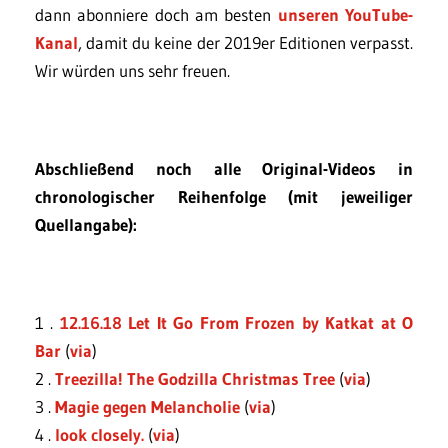
dann abonniere doch am besten
unseren YouTube-
Kanal
, damit du keine der 2019er Editionen verpasst.
Wir würden uns sehr freuen.
Abschließend noch alle Original-Videos in
chronologischer Reihenfolge (mit jeweiliger
Quellangabe):
1 .
12.16.18 Let It Go From Frozen by Katkat at O
Bar
(
via
)
2 .
Treezilla! The Godzilla Christmas Tree
(
via
)
3 .
Magie gegen Melancholie
(
via
)
4 .
look closely.
(
via
)