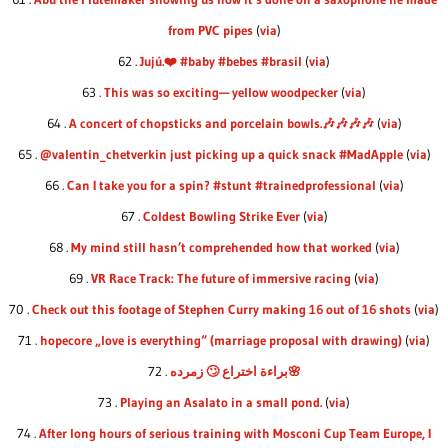
from PVC pipes
(
via
)
62 .
Jujú.❤️ #baby #bebes #brasil
(
via
)
63 .
This was so exciting— yellow woodpecker
(
via
)
64 .
A concert of chopsticks and porcelain bowls.🎶🎶🎶🎶
(
via
)
65 .
@valentin_chetverkin just picking up a quick snack #MadApple
(
via
)
66 .
Can I take you for a spin? #stunt #trainedprofessional
(
via
)
67 .
Coldest Bowling Strike Ever
(
via
)
68 .
My mind still hasn’t comprehended how that worked
(
via
)
69 .
VR Race Track: The future of immersive racing
(
via
)
70 .
Check out this footage of Stephen Curry making 16 out of 16 shots
(
via
)
71 .
hopecore „love is everything“ (marriage proposal with drawing)
(
via
)
72 .
براءة اختراع 🙄 زمرده🌸
73 .
Playing an Asalato in a small pond.
(
via
)
74 .
After long hours of serious training with Mosconi Cup Team Europe, I