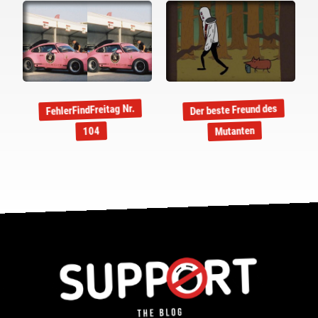
FehlerFindFreitag Nr.
Der beste Freund des
Mutanten
104