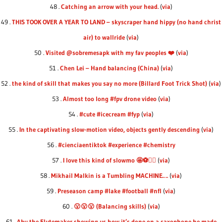
48 .
Catching an arrow with your head.
(
via
)
49 .
THIS TOOK OVER A YEAR TO LAND – skyscraper hand hippy (no hand christ
air) to wallride
(
via
)
50 .
Visited @sobremesapk with my fav peoples ❤️
(
via
)
51 .
Chen Lei – Hand balancing (China)
(
via
)
52 .
the kind of skill that makes you say no more (Billard Foot Trick Shot)
(
via
)
53 .
Almost too long #fpv drone video
(
via
)
54 .
#cute #icecream #fyp
(
via
)
55 .
In the captivating slow-motion video, objects gently descending
(
via
)
56 .
#cienciaentiktok #experience #chemistry
57 .
I love this kind of slowmo 🤩⚽️🤸‍♀️
(
via
)
58 .
Mikhail Malkin is a Tumbling MACHINE….
(
via
)
59 .
Preseason camp #lake #football #nfl
(
via
)
60 .
😮😮😮 (Balancing skills)
(
via
)
61 .
Abu the Flutemaker showing us how it’s done on a saxophone he made