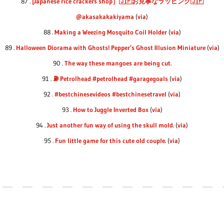
87 .
[Japanese rice crackers shop］🇯🇵お見事なラッピング🇯🇵
@akasakakakiyama
(
via
)
88 .
Making a Weezing Mosquito Coil Holder
(
via
)
89 .
Halloween Diorama with Ghosts! Pepper’s Ghost Illusion Miniature
(
via
)
90 .
The way these mangoes are being cut.
91 .
⛽️ Petrolhead #petrolhead #garagegoals
(
via
)
92 .
#bestchinesevideos #bestchinesetravel
(
via
)
93 .
How to Juggle Inverted Box
(
via
)
94 .
Just another fun way of using the skull mold.
(
via
)
95 .
Fun little game for this cute old couple.
(
via
)