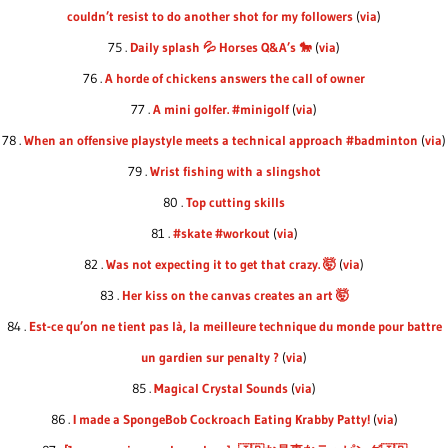
couldn’t resist to do another shot for my followers
(
via
)
75 .
Daily splash 💦 Horses Q&A’s 🐎
(
via
)
76 .
A horde of chickens answers the call of owner
77 .
A mini golfer. #minigolf
(
via
)
78 .
When an offensive playstyle meets a technical approach #badminton
(
via
)
79 .
Wrist fishing with a slingshot
80 .
Top cutting skills
81 .
#skate #workout
(
via
)
82 .
Was not expecting it to get that crazy. 🤯
(
via
)
83 .
Her kiss on the canvas creates an art 🤯
84 .
Est-ce qu’on ne tient pas là, la meilleure technique du monde pour battre
un gardien sur penalty ?
(
via
)
85 .
Magical Crystal Sounds
(
via
)
86 .
I made a SpongeBob Cockroach Eating Krabby Patty!
(
via
)