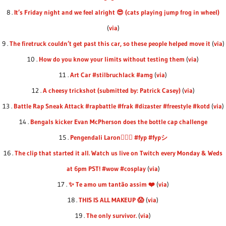
8 .
It’s Friday night and we feel alright 😎 (cats playing jump frog in wheel)
(
via
)
9 .
The firetruck couldn’t get past this car, so these people helped move it
(
via
)
10 .
How do you know your limits without testing them
(
via
)
11 .
Art Car #stilbruchlack #amg
(
via
)
12 .
A cheesy trickshot (submitted by: Patrick Casey)
(
via
)
13 .
Battle Rap Sneak Attack #rapbattle #frak #dizaster #freestyle #kotd
(
via
)
14 .
Bengals kicker Evan McPherson does the bottle cap challenge
15 .
Pengendali Laron🧚🏻‍♀️ #fyp #fypシ
16 .
The clip that started it all. Watch us live on Twitch every Monday & Weds
at 6pm PST! #wow #cosplay
(
via
)
17 .
✨ Te amo um tantão assim ❤️
(
via
)
18 .
THIS IS ALL MAKEUP 😱
(
via
)
19 .
The only survivor.
(
via
)