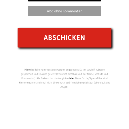
Abo ohne Kommentar
Hinweis:
Beim Kommentieren werden angegebene Daten sowie IP-Adresse
gespeichert und Cookies gesetzt (öffentlich sichtbar sind nur Name, Website und
Kommentar). Alle Datenschutz-Infos gibt es
hier
. Dank Cache/Spam-Filter sind
Kommentare manchmal nicht direkt nach Veröffentlichung sichtbar (aber da, keine
Angst).