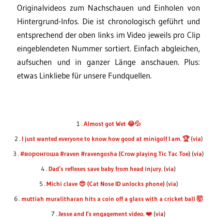
Originalvideos zum Nachschauen und Einholen von
Hintergrund-Infos. Die ist chronologisch geführt und
entsprechend der oben links im Video jeweils pro Clip
eingeblendeten Nummer sortiert. Einfach abgleichen,
aufsuchen und in ganzer Länge anschauen. Plus:
etwas Linkliebe für unsere Fundquellen.
1 .
Almost got Wet 😂💦
2 .
I just wanted everyone to know how good at minigolf I am. 🏆
(
via
)
3 .
#воронгоша #raven #ravengosha (Crow playing Tic Tac Toe)
(
via
)
4 .
Dad’s reflexes save baby from head injury.
(
via
)
5 .
Michi clave 😎 (Cat Nose ID unlocks phone)
(
via
)
6 .
muttiah muralitharan hits a coin off a glass with a cricket ball 🤯
7 .
Jesse and I’s engagement video. ❤️
(
via
)