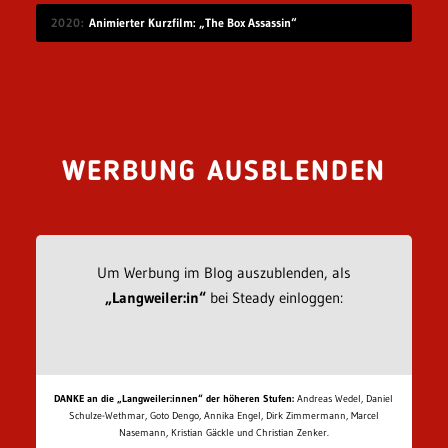
2020
Animierter Kurzfilm: „The Box Assassin“
WERBUNG AUSBLENDEN
Um Werbung im Blog auszublenden, als
„Langweiler:in“
bei Steady einloggen:
DANKE an die „Langweiler:innen“ der höheren Stufen:
Andreas Wedel, Daniel
Schulze-Wethmar, Goto Dengo, Annika Engel, Dirk Zimmermann, Marcel
Nasemann, Kristian Gäckle und Christian Zenker.