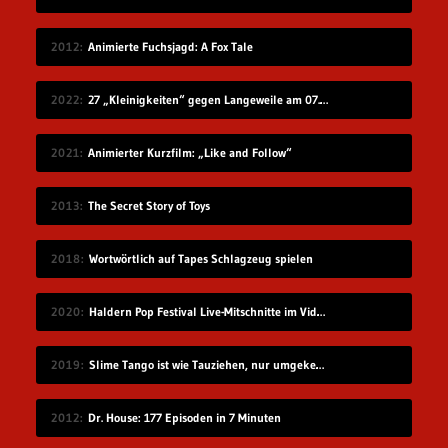
2012
Animierte Fuchsjagd: A Fox Tale
2022
27 „Kleinigkeiten“ gegen Langeweile am 07.08.2022
2021
Animierter Kurzfilm: „Like and Follow“
2013
The Secret Story of Toys
2018
Wortwörtlich auf Tapes Schlagzeug spielen
2020
Haldern Pop Festival Live-Mitschnitte im Videostream (2008-2019)
2019
Slime Tango ist wie Tauziehen, nur umgekehrt
2012
Dr. House: 177 Episoden in 7 Minuten