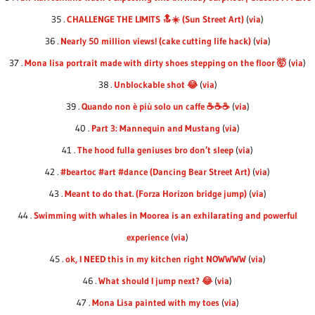
35 .
CHALLENGE THE LIMITS 🔝☀️ (Sun Street Art)
(
via
)
36 .
Nearly 50 million views! (cake cutting life hack)
(
via
)
37 .
Mona lisa portrait made with dirty shoes stepping on the floor 🤯
(
via
)
38 .
Unblockable shot 😂
(
via
)
39 .
Quando non è più solo un caffe ☕️☕️☕️
(
via
)
40 .
Part 3: Mannequin and Mustang
(
via
)
41 .
The hood fulla geniuses bro don’t sleep
(
via
)
42 .
#beartoc #art #dance (Dancing Bear Street Art)
(
via
)
43 .
Meant to do that. (Forza Horizon bridge jump)
(
via
)
44 .
Swimming with whales in Moorea is an exhilarating and powerful
experience
(
via
)
45 .
ok, I NEED this in my kitchen right NOWWWW
(
via
)
46 .
What should I jump next? 😂
(
via
)
47 .
Mona Lisa painted with my toes
(
via
)