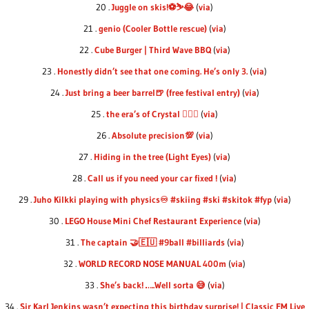
20 .
Juggle on skis!⚽️⛷😂
(
via
)
21 .
genio (Cooler Bottle rescue)
(
via
)
22 .
Cube Burger | Third Wave BBQ
(
via
)
23 .
Honestly didn’t see that one coming. He’s only 3.
(
via
)
24 .
Just bring a beer barrel🍺 (free festival entry)
(
via
)
25 .
the era’s of Crystal 🤸🏽‍♀️
(
via
)
26 .
Absolute precision💯
(
via
)
27 .
Hiding in the tree (Light Eyes)
(
via
)
28 .
Call us if you need your car fixed !
(
via
)
29 .
Juho Kilkki playing with physics♾ #skiing #ski #skitok #fyp
(
via
)
30 .
LEGO House Mini Chef Restaurant Experience
(
via
)
31 .
The captain 🤝🇪🇺 #9ball #billiards
(
via
)
32 .
WORLD RECORD NOSE MANUAL 400m
(
via
)
33 .
She’s back! …..Well sorta 😅
(
via
)
34 .
Sir Karl Jenkins wasn’t expecting this birthday surprise! | Classic FM Live