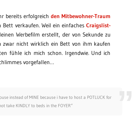
hr bereits erfolgreich
den Mitbewohner-Traum
in Bett verkaufen. Weil ein einfaches
Craigslist-
kleinen Werbefilm erstellt, der von Sekunde zu
 zwar nicht wirklich ein Bett von ihm kaufen
lten fühle ich mich schon. Irgendwie. Und ich
Schlimmes vorgefallen…
use instead of MINE because i have to host a POTLUCK for
ot take KINDLY to beds in the FOYER“