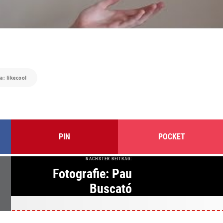
ia: likecool
PIN
POCKET
NÄCHSTER BEITRAG:
Fotografie: Pau
Buscató