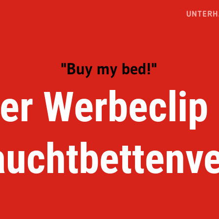
UNTERH
"Buy my bed!"
rer Werbeclip
uchtbettenv