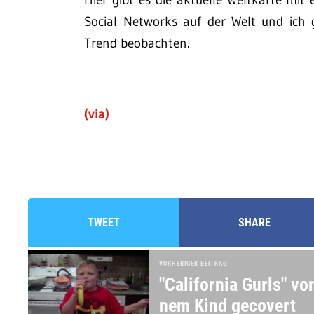
Social Networks auf der Welt und ich g
Trend beobachten.
(via)
TWEET
SHARE
VORHERIGER BEITRAG:
"California Gurls" vo
nem Kind gecovert