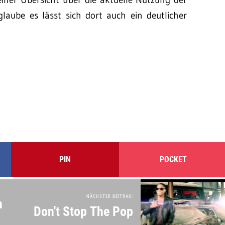
laube es lässt sich dort auch ein deutlicher
PIN
POCKET
NÄCHSTER BEITRAG:
n
Don't Stop The Pop