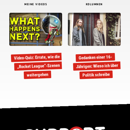
MEINE VIDEOS
KOLUMNEN
Video-Quiz: Errate, wie die
Gedanken einer 16-
„Rocket League“-Szenen
Jährigen: Wieso ich über
Politik schreibe
weitergehen