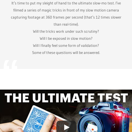
It’s time to put my sleight of hand to the ultimate slow-mo test. I’ve
filmed a series of magic tricks in front of my slow motion camera
capturing footage at 360 frames per second (that’s 12 times slower
than real-time).
Will the tricks work under such scrutiny?
Will I be exposed in slow motion?
Will I finally feel some form of validation?
Some of these questions will be answered.