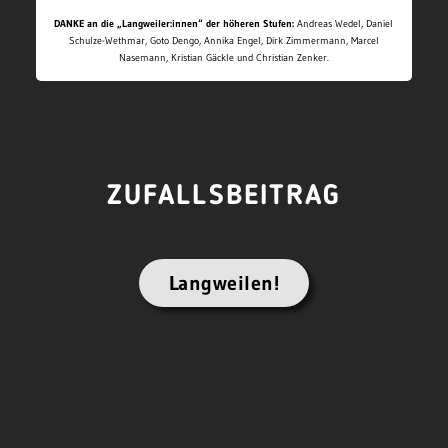
DANKE an die „Langweiler:innen“ der höheren Stufen:
Andreas Wedel, Daniel
Schulze-Wethmar, Goto Dengo, Annika Engel, Dirk Zimmermann, Marcel
Nasemann, Kristian Gäckle und Christian Zenker.
ZUFALLSBEITRAG
Langweilen!