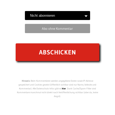
Abo ohne Kommentar
Hinweis:
Beim Kommentieren werden angegebene Daten sowie IP-Adresse
gespeichert und Cookies gesetzt (öffentlich sichtbar sind nur Name, Website und
Kommentar). Alle Datenschutz-Infos gibt es
hier
. Dank Cache/Spam-Filter sind
Kommentare manchmal nicht direkt nach Veröffentlichung sichtbar (aber da, keine
Angst).