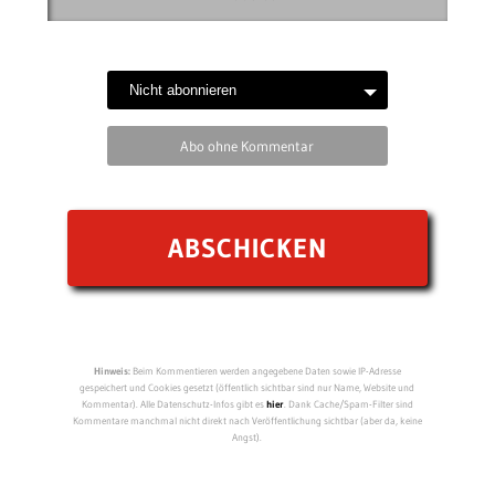
Abo ohne Kommentar
Hinweis:
Beim Kommentieren werden angegebene Daten sowie IP-Adresse
gespeichert und Cookies gesetzt (öffentlich sichtbar sind nur Name, Website und
Kommentar). Alle Datenschutz-Infos gibt es
hier
. Dank Cache/Spam-Filter sind
Kommentare manchmal nicht direkt nach Veröffentlichung sichtbar (aber da, keine
Angst).