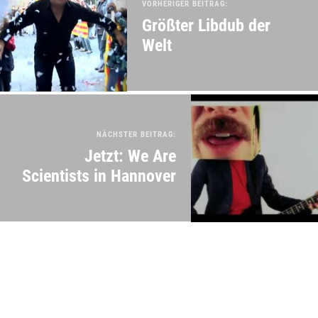
VORHERIGER BEITRAG:
Größter Libdub der
Welt
NÄCHSTER BEITRAG:
Jetzt: We Are
Scientists in Hannover