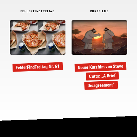
FEHLERFINDFREITAG
KURZFILME
Neuer Kurzfilm von Steve
FehlerFindFreitag Nr. 61
Cutts: „A Brief
Disagreement“