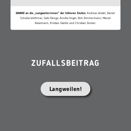
DANKE an die „Langweiler:innen“ der höheren Stufen:
Andreas Wedel, Daniel
Schulze-Wethmar, Goto Dengo, Annika Engel, Dirk Zimmermann, Marcel
Nasemann, Kristian Gäckle und Christian Zenker.
ZUFALLSBEITRAG
Langweilen!