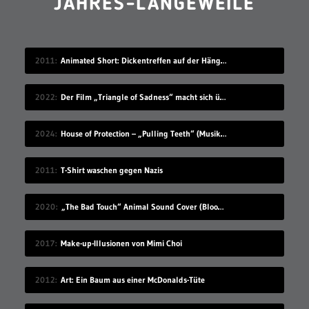
JAHRES-LANGEWEILE
2011
Animated Short: Dickentreffen auf der Hängebrücke
2022
Der Film „Triangle of Sadness“ macht sich über die reiche Elite lustig
2024
House of Protection – „Pulling Teeth“ (Musikvideo)
2011
T-Shirt waschen gegen Nazis
2020
„The Bad Touch“ Animal Sound Cover (Blood Hound Gang)
2017
Make-up-Illusionen von Mimi Choi
2012
Art: Ein Baum aus einer McDonalds-Tüte