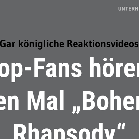
UNTERH
Gar königliche Reaktionsvideos
op-Fans hör
en Mal „Boh
Rhapsody“