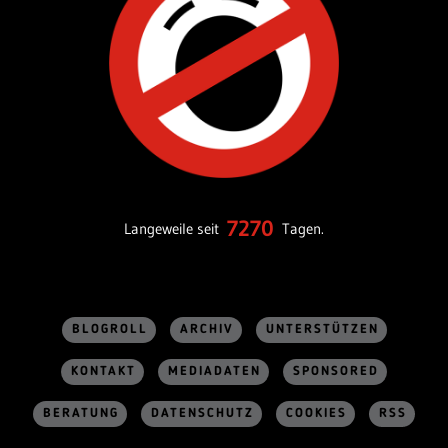
7270
Langeweile seit
Tagen.
BLOGROLL
ARCHIV
UNTERSTÜTZEN
KONTAKT
MEDIADATEN
SPONSORED
BERATUNG
DATENSCHUTZ
COOKIES
RSS