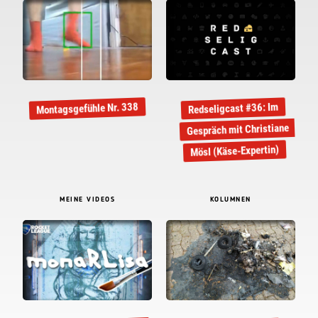
Montagsgefühle Nr. 338
Redseligcast #36: Im
Gespräch mit Christiane
Mösl (Käse-Expertin)
MEINE VIDEOS
KOLUMNEN