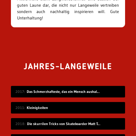
guten Laune dar, die nicht nur Langeweile vertreiben
sondern auch nachhaltig inspirieren will. Gute
Unterhaltung!
JAHRES-LANGEWEILE
2017
Das Schmerzhafteste, das ein Mensch aushalten kann
2011
Kleinigkeiten
2018
Die skurrilen Tricks von Skateboarder Matt Tomasello