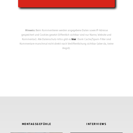
Hinweis:
Beim Kommentieren werden angegebene Daten sowie IP-Adresse
gespeichert und Cookies gesetzt (öffentlich sichtbar sind nur Name, Website und
Kommentar). Alle Datenschutz-Infos gibt es
hier
. Dank Cache/Spam-Filter sind
Kommentare manchmal nicht direkt nach Veröffentlichung sichtbar (aber da, keine
Angst).
MONTAGSGEFÜHLE
INTERVIEWS