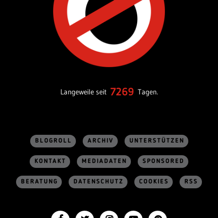
7269
Langeweile seit
Tagen.
BLOGROLL
ARCHIV
UNTERSTÜTZEN
KONTAKT
MEDIADATEN
SPONSORED
BERATUNG
DATENSCHUTZ
COOKIES
RSS