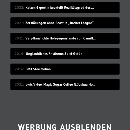
2022
Katzen-Expertin beurteilt Realitätsgrad des Verhaltens in „Stray“
2021
Zerstörungen ohne Boost in „Rocket League“
2021
Verpflanzlichte Holzgegenstände von Camille Kachani
2016
Unglaubliches Rhythmus-Spiel-Gefühl
2014
BMX Slowmotion
2021
Lyric Video: Magic Sugar Coffee ft. Joshua Howlett – „Blkout“
WERBUNG AUSBLENDEN