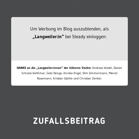
Um Werbung im Blog auszublenden, als
„Langweiler:in“
bei Steady einloggen:
DANKE an die „Langweiler:innen“ der höheren Stufen:
Andreas Wedel, Daniel
Schulze-Wethmar, Goto Dengo, Annika Engel, Dirk Zimmermann, Marcel
Nasemann, Kristian Gäckle und Christian Zenker.
ZUFALLSBEITRAG