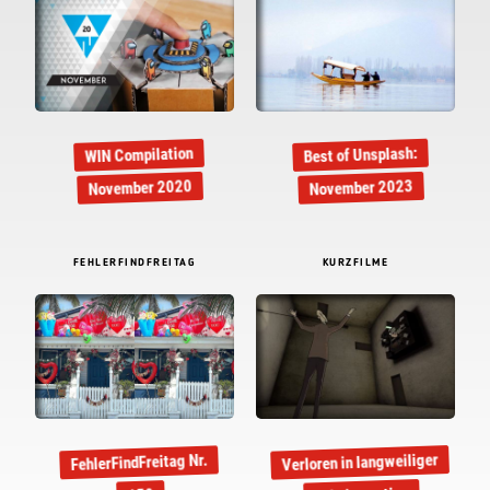
Best of Unsplash:
WIN Compilation
November 2020
November 2023
FEHLERFINDFREITAG
KURZFILME
Verloren in langweiliger
FehlerFindFreitag Nr.