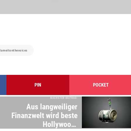
blameitonthevoices
PIN
POCKET
NÄCHSTER BEITRAG:
Aus langweiliger
Finanzwelt wird beste
Hollywood-