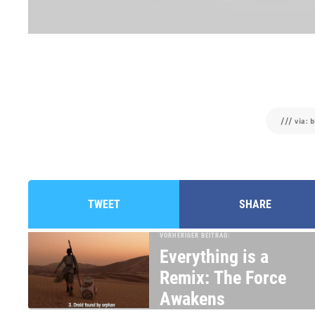
/// via: 
TWEET
SHARE
VORHERIGER BEITRAG:
Everything is a
Remix: The Force
Awakens