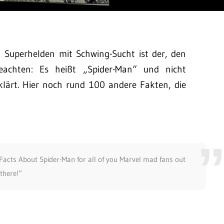
n Superhelden mit Schwing-Sucht ist der, den
achten: Es heißt „Spider-Man“ und nicht
klärt. Hier noch rund 100 andere Fakten, die
Facts About Spider-Man for all of you Marvel mad fans out
there!“