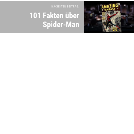
NÄCHSTER BEITRAG:
101 Fakten über
Spider-Man