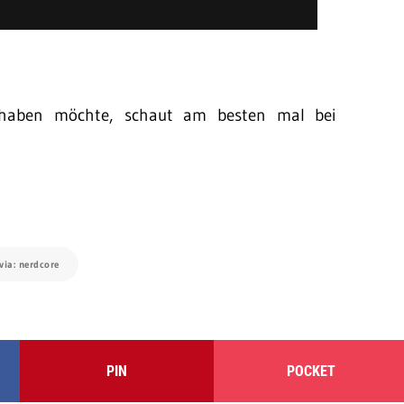
 haben möchte, schaut am besten mal bei
via: nerdcore
PIN
POCKET