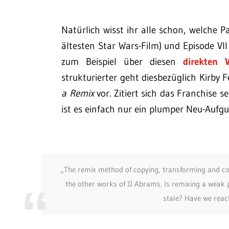
Natürlich wisst ihr alle schon, welche P
ältesten Star Wars-Film) und Episode VII
zum Beispiel über diesen
direkten V
strukturierter geht diesbezüglich Kirb
a Remix
vor. Zitiert sich das Franchise s
ist es einfach nur ein plumper Neu-Aufg
„The remix method of copying, transforming and com
the other works of JJ Abrams. Is remixing a weak
stale? Have we reach