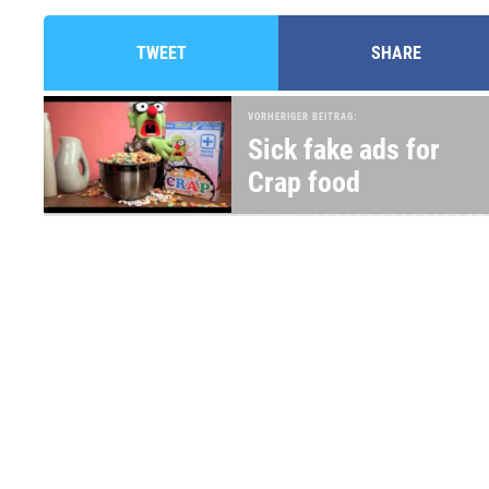
TWEET
SHARE
VORHERIGER BEITRAG:
Sick fake ads for
Crap food