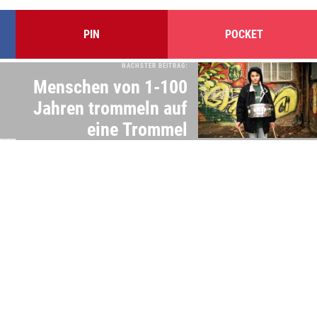
PIN
POCKET
NÄCHSTER BEITRAG:
Menschen von 1-100
Jahren trommeln auf
eine Trommel