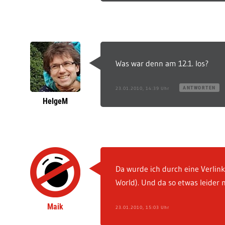
Was war denn am 12.1. los?
ANTWORTEN
23.01.2010, 14:39 Uhr
HelgeM
Da wurde ich durch eine Verlin
World). Und da so etwas leider 
Maik
23.01.2010, 15:03 Uhr