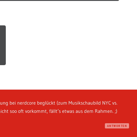
kung bei nerdcore beglückt (zum Musikschaubild NYC vs.
nicht soo oft vorkommt, fällt’s etwas aus dem Rahmen. ;)
ANTWORTEN