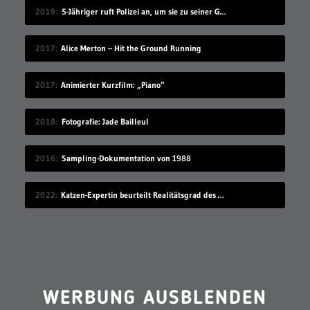
2019
5-Jähriger ruft Polizei an, um sie zu seiner Geburtstagsparty einzuladen
2017
Alice Merton – Hit the Ground Running
2017
Animierter Kurzfilm: „Piano“
2018
Fotografie: Jade Bailleul
2016
Sampling-Dokumentation von 1988
2022
Katzen-Expertin beurteilt Realitätsgrad des Verhaltens in „Stray“
WERBUNG AUSBLENDEN