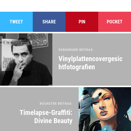
TWEET
SHARE
PIN
POCKET
VORHERIGER BEITRAG:
Vinylplattencovergesic
htfotografien
NÄCHSTER BEITRAG:
Timelapse-Graffiti:
Divine Beauty