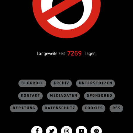
7269
Langeweile seit
Tagen.
BLOGROLL
ARCHIV
UNTERSTÜTZEN
KONTAKT
MEDIADATEN
SPONSORED
BERATUNG
DATENSCHUTZ
COOKIES
RSS