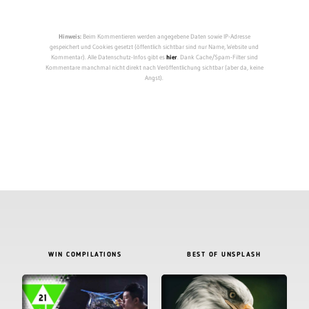
Hinweis:
Beim Kommentieren werden angegebene Daten sowie IP-Adresse
gespeichert und Cookies gesetzt (öffentlich sichtbar sind nur Name, Website und
Kommentar). Alle Datenschutz-Infos gibt es
hier
. Dank Cache/Spam-Filter sind
Kommentare manchmal nicht direkt nach Veröffentlichung sichtbar (aber da, keine
Angst).
WIN COMPILATIONS
BEST OF UNSPLASH