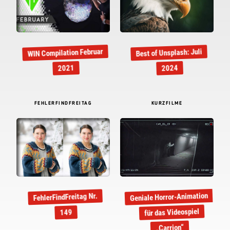
WIN Compilation Februar
Best of Unsplash: Juli
2021
2024
FEHLERFINDFREITAG
KURZFILME
Geniale Horror-Animation
FehlerFindFreitag Nr.
für das Videospiel
149
„Carrion“