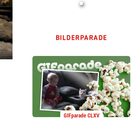
BILDERPARADE
GIFparade CLXV