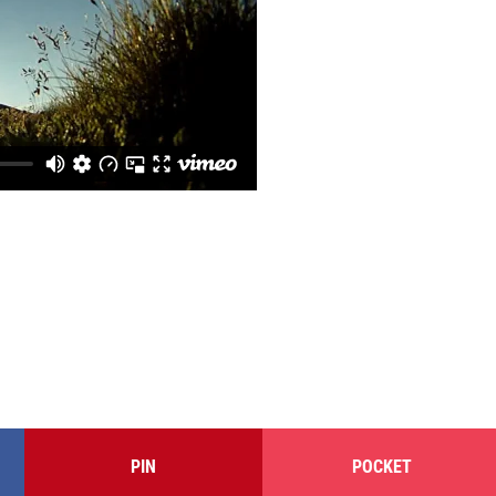
PIN
POCKET