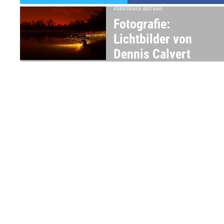
VORHERIGER BEITRAG:
Fotografie:
Lichtbilder von
Dennis Calvert