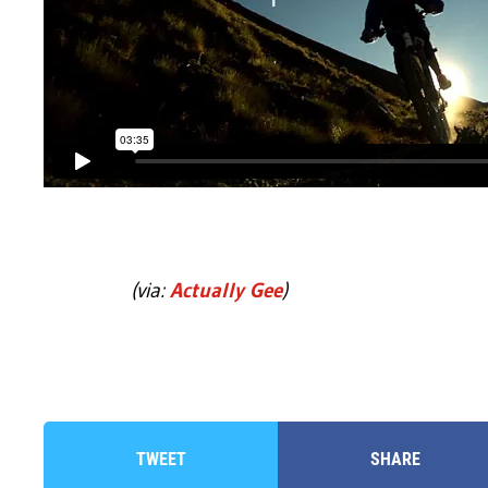
(via:
Actually Gee
)
TWEET
SHARE