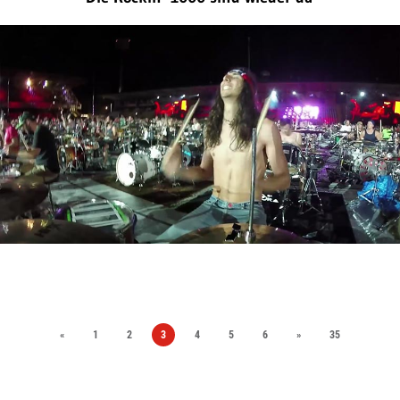
«
1
2
3
4
5
6
»
35