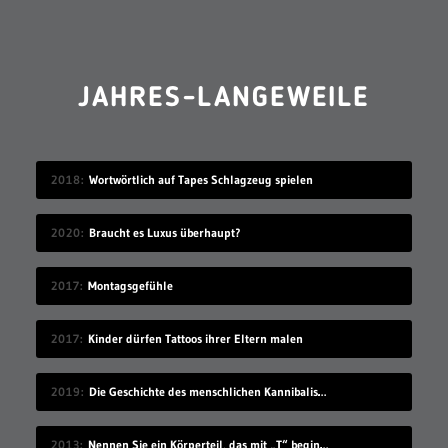
JAHRES-LANGEWEILE
2018
Wortwörtlich auf Tapes Schlagzeug spielen
2020
Braucht es Luxus überhaupt?
2017
Montagsgefühle
2017
Kinder dürfen Tattoos ihrer Eltern malen
2019
Die Geschichte des menschlichen Kannibalismus
2013
Nennen Sie ein Körperteil, das mit „T“ beginnt