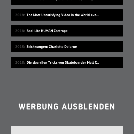
2018
The Most Unsatisfying Video in the World ever made – part 2
2018
Real-Life HUMAN Zoetrope
2015
Zeichnungen: Charlotte Delarue
2018
Die skurrilen Tricks von Skateboarder Matt Tomasello
WERBUNG AUSBLENDEN